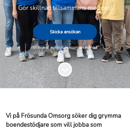
Gör skillnad tillsammans med oss!
Skicka ansökan
Vi svarar vanligtvis inom
en månad
Vi på Frösunda Omsorg söker dig grymma
boendestödjare som vill jobba som