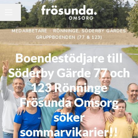
Dela sidan
KARRIÄRMENY
MEDARBETARE
·
RÖNNINGE, SÖDERBY GÄRDES
GRUPPBOENDEN (77 & 123)
Boendestödjare till
Söderby Gärde 77 och
123 Rönninge
Frösunda Omsorg
söker
sommarvikarier!!