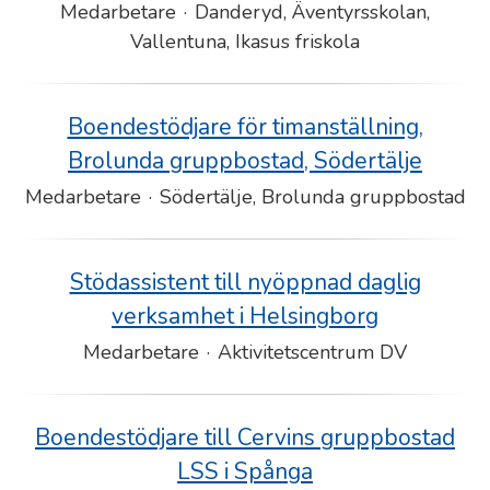
Medarbetare
·
Danderyd, Äventyrsskolan,
Vallentuna, Ikasus friskola
Boendestödjare för timanställning,
Brolunda gruppbostad, Södertälje
Medarbetare
·
Södertälje, Brolunda gruppbostad
Stödassistent till nyöppnad daglig
verksamhet i Helsingborg
Medarbetare
·
Aktivitetscentrum DV
Boendestödjare till Cervins gruppbostad
LSS i Spånga