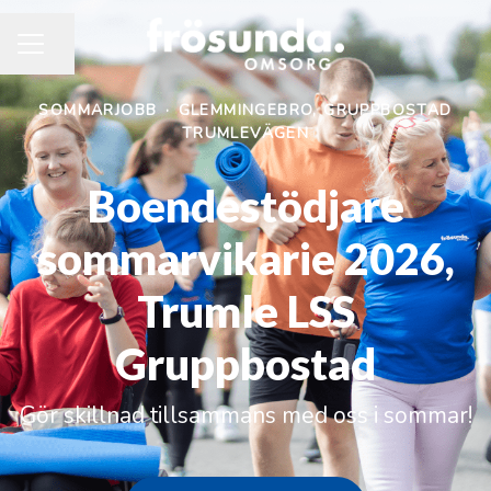
Dela sidan
KARRIÄRMENY
SOMMARJOBB
·
GLEMMINGEBRO, GRUPPBOSTAD
TRUMLEVÄGEN
Boendestödjare
sommarvikarie 2026,
Trumle LSS
Gruppbostad
Gör skillnad tillsammans med oss i sommar!