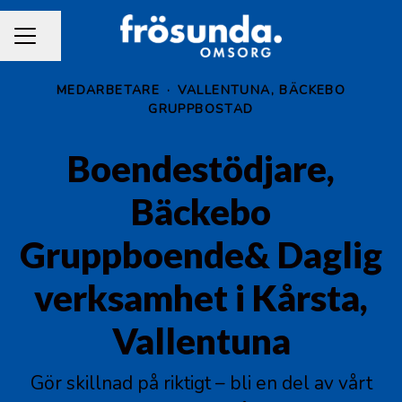
Dela sidan
KARRIÄRMENY
MEDARBETARE
·
VALLENTUNA, BÄCKEBO
GRUPPBOSTAD
Boendestödjare,
Bäckebo
Gruppboende& Daglig
verksamhet i Kårsta,
Vallentuna
Gör skillnad på riktigt – bli en del av vårt